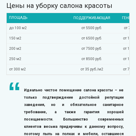
Цены на уборку салона красоты
ПЛОЩАДЬ
ПОДДЕРЖИВАЮЩАЯ
ГЕНЕРА
до 100 м2
от 5500 руб.
от 7500
150 м2
от 6500 руб.
от 1100
200 м2
от 7500 руб.
от 1250
250 м2
от 8500 руб.
от 1600
от 300 м2
от 35 руб./м2
от 70 р
Идеально чистое помещение салона красоты – не
только подтверждение достойной репутации
заведения, но и обязательное санитарное
требование, а также гарантия хорошей
посещаемости. Большинство современных
клиентов весьма придирчивы к данному вопросу,
поэтому пыль на полках и мебели, оставшиеся